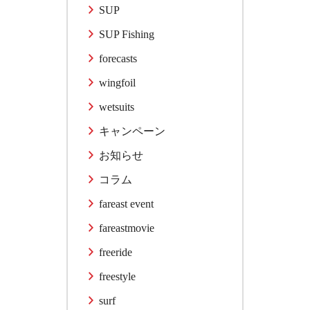
SUP
SUP Fishing
forecasts
wingfoil
wetsuits
キャンペーン
お知らせ
コラム
fareast event
fareastmovie
freeride
freestyle
surf