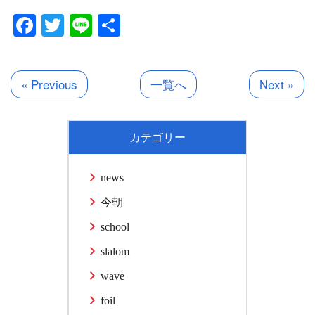
Facebook
Twitter
Line
共
有
« Previous
一覧へ
Next »
カテゴリー
news
今朝
school
slalom
wave
foil