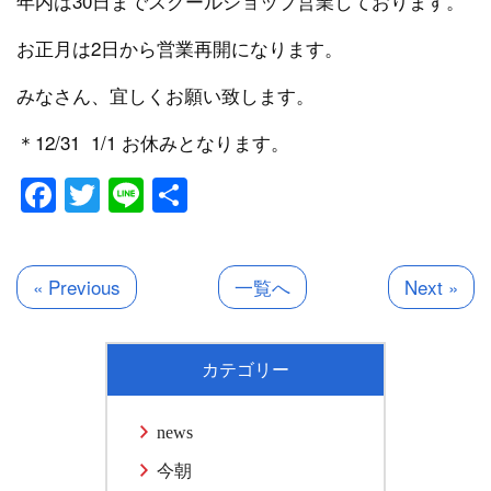
年内は30日までスクールショップ営業しております。
お正月は2日から営業再開になります。
みなさん、宜しくお願い致します。
＊12/31 1/1 お休みとなります。
Facebook
Twitter
Line
共
有
« Previous
一覧へ
Next »
カテゴリー
news
今朝