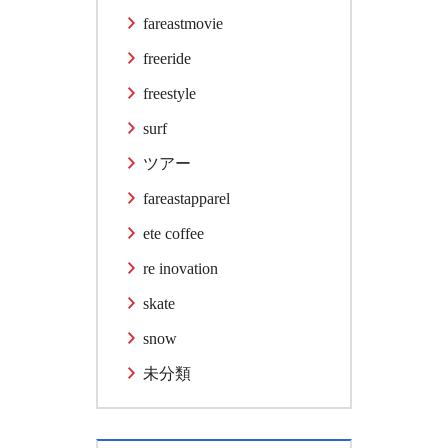
fareastmovie
freeride
freestyle
surf
ツアー
fareastapparel
ete coffee
re inovation
skate
snow
未分類