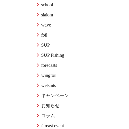
school
slalom
wave
foil
SUP
SUP Fishing
forecasts
wingfoil
wetsuits
キャンペーン
お知らせ
コラム
fareast event