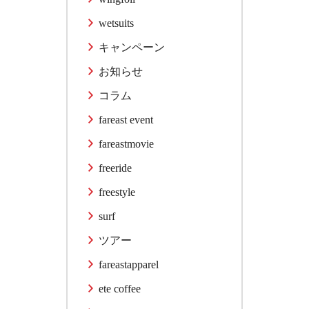
wetsuits
キャンペーン
お知らせ
コラム
fareast event
fareastmovie
freeride
freestyle
surf
ツアー
fareastapparel
ete coffee