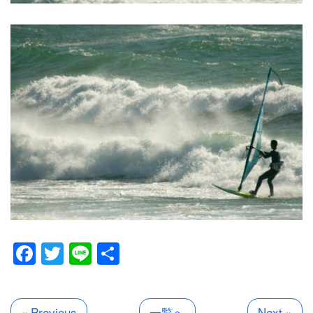
Facebook
Twitter
Line
共
有
« Previous
一覧へ
Next »