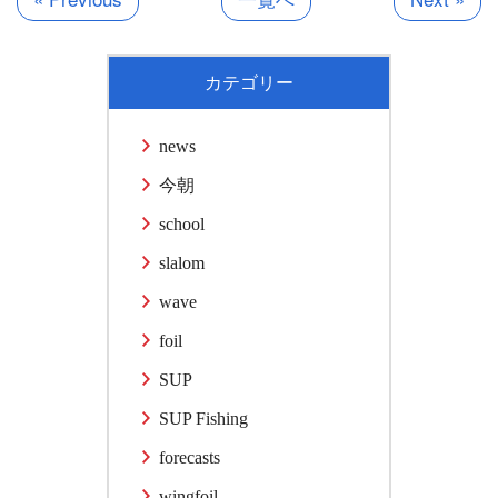
カテゴリー
news
今朝
school
slalom
wave
foil
SUP
SUP Fishing
forecasts
wingfoil