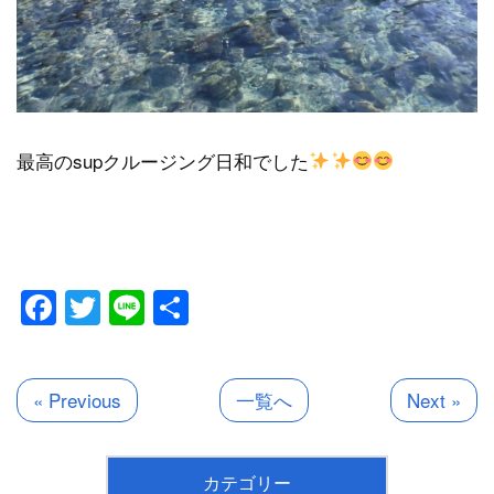
最高のsupクルージング日和でした
Facebook
Twitter
Line
共
有
« Previous
一覧へ
Next »
カテゴリー