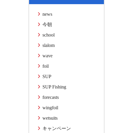
news
今朝
school
slalom
wave
foil
SUP
SUP Fishing
forecasts
wingfoil
wetsuits
キャンペーン