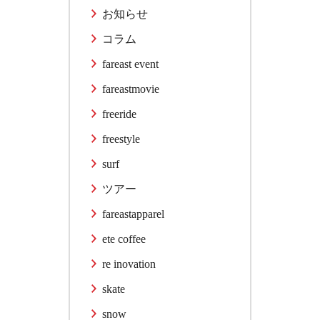
お知らせ
コラム
fareast event
fareastmovie
freeride
freestyle
surf
ツアー
fareastapparel
ete coffee
re inovation
skate
snow