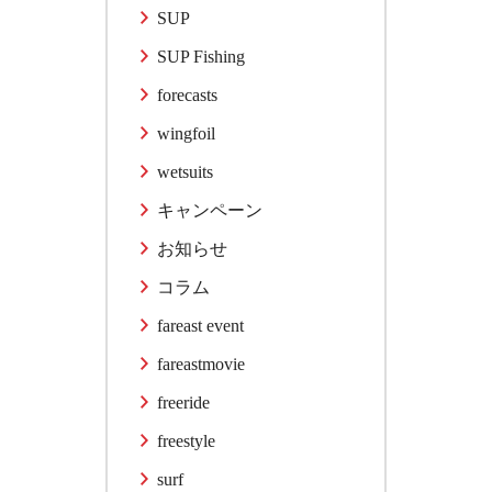
SUP
SUP Fishing
forecasts
wingfoil
wetsuits
キャンペーン
お知らせ
コラム
fareast event
fareastmovie
freeride
freestyle
surf