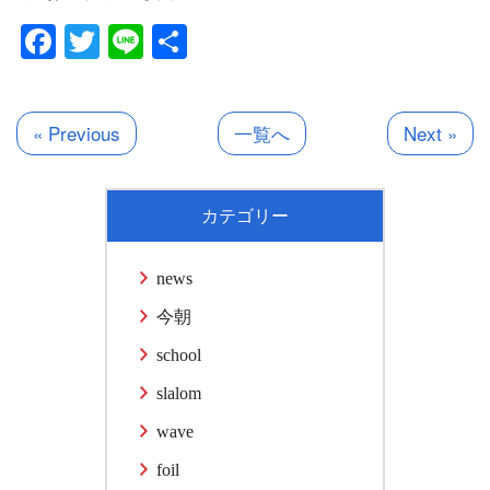
Facebook
Twitter
Line
共
有
« Previous
一覧へ
Next »
カテゴリー
news
今朝
school
slalom
wave
foil