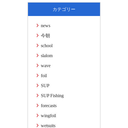
カテゴリー
news
今朝
school
slalom
wave
foil
SUP
SUP Fishing
forecasts
wingfoil
wetsuits