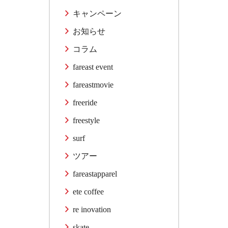
キャンペーン
お知らせ
コラム
fareast event
fareastmovie
freeride
freestyle
surf
ツアー
fareastapparel
ete coffee
re inovation
skate