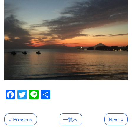
Facebook
Twitter
Line
共
有
« Previous
一覧へ
Next »