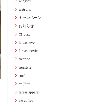
wingfoil
wetsuits
キャンペーン
お知らせ
コラム
fareast event
fareastmovie
freeride
freestyle
surf
ツアー
fareastapparel
ete coffee