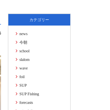
カテゴリー
6
news
今朝
school
slalom
wave
foil
SUP
SUP Fishing
forecasts