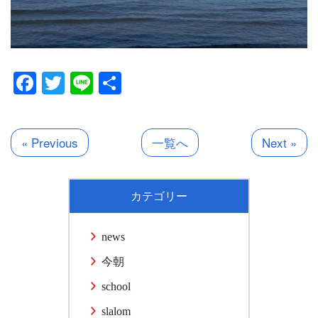
Facebook
Twitter
Line
共
有
« Previous
一覧へ
Next »
カテゴリー
news
今朝
school
slalom