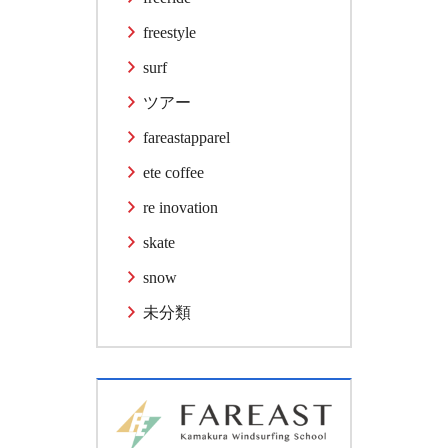
freestyle
surf
ツアー
fareastapparel
ete coffee
re inovation
skate
snow
未分類