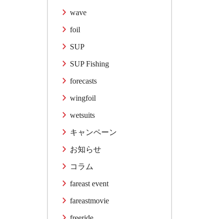
wave
foil
SUP
SUP Fishing
forecasts
wingfoil
wetsuits
キャンペーン
お知らせ
コラム
fareast event
fareastmovie
freeride