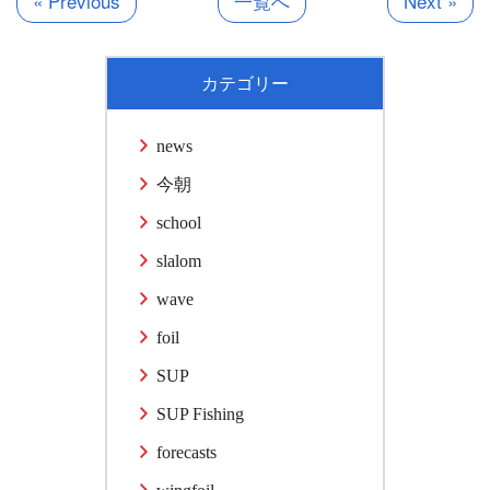
« Previous
一覧へ
Next »
カテゴリー
news
今朝
school
slalom
wave
foil
SUP
SUP Fishing
forecasts