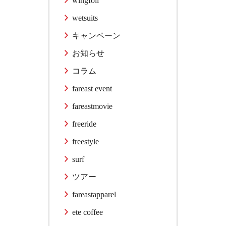
wingfoil
wetsuits
キャンペーン
お知らせ
コラム
fareast event
fareastmovie
freeride
freestyle
surf
ツアー
fareastapparel
ete coffee