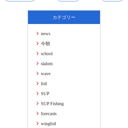
カテゴリー
news
今朝
school
slalom
wave
foil
SUP
SUP Fishing
forecasts
wingfoil