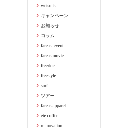
wetsuits
キャンペーン
お知らせ
コラム
fareast event
fareastmovie
freeride
freestyle
surf
ツアー
fareastapparel
ete coffee
re inovation