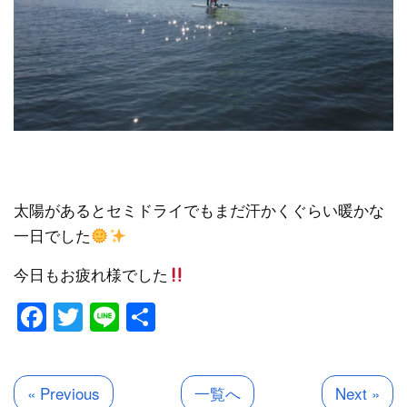
太陽があるとセミドライでもまだ汗かくぐらい暖かな
一日でした
今日もお疲れ様でした
Facebook
Twitter
Line
共
有
« Previous
一覧へ
Next »