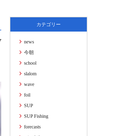
カテゴリー
7
news
今朝
school
slalom
wave
foil
SUP
SUP Fishing
forecasts