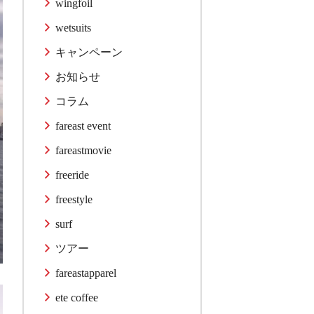
wingfoil
wetsuits
キャンペーン
お知らせ
コラム
fareast event
fareastmovie
freeride
freestyle
surf
ツアー
fareastapparel
ete coffee