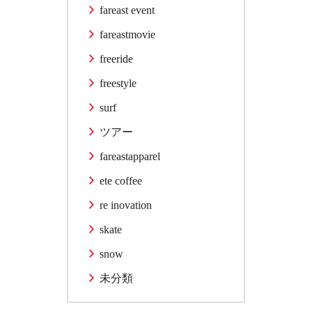
fareast event
fareastmovie
freeride
freestyle
surf
ツアー
fareastapparel
ete coffee
re inovation
skate
snow
未分類