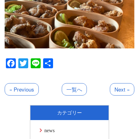
Facebook
Twitter
Line
共
有
« Previous
一覧へ
Next »
カテゴリー
news