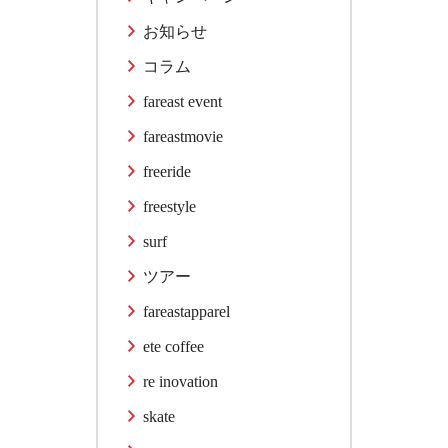
お知らせ
コラム
fareast event
fareastmovie
freeride
freestyle
surf
ツアー
fareastapparel
ete coffee
re inovation
skate