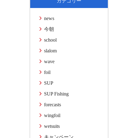
カテゴリー
news
今朝
school
slalom
wave
foil
SUP
SUP Fishing
forecasts
wingfoil
wetsuits
キャンペーン