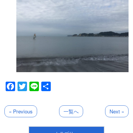
Facebook
Twitter
Line
共
有
« Previous
一覧へ
Next »