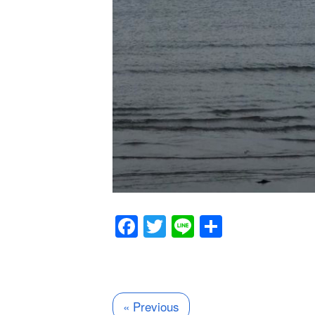
Facebook
Twitter
Line
共
有
« Previous