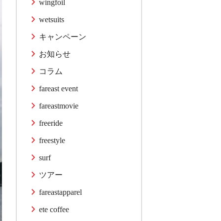
wingfoil
wetsuits
キャンペーン
お知らせ
コラム
fareast event
fareastmovie
freeride
freestyle
surf
ツアー
fareastapparel
ete coffee