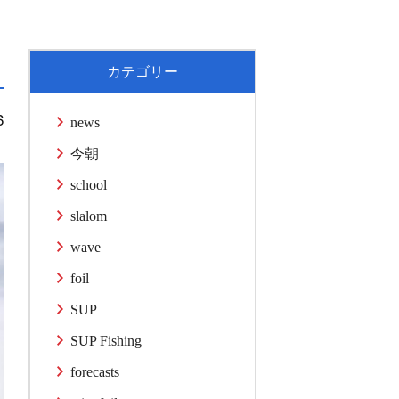
カテゴリー
6
news
今朝
school
slalom
wave
foil
SUP
SUP Fishing
forecasts