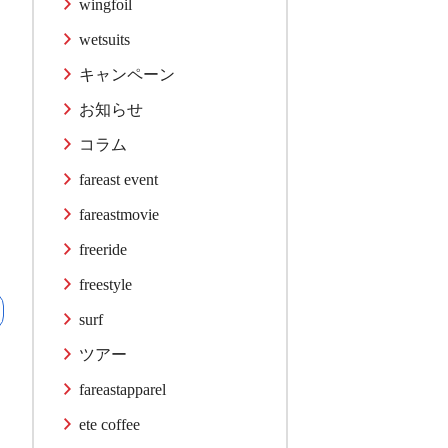
wingfoil
wetsuits
キャンペーン
お知らせ
コラム
fareast event
fareastmovie
freeride
freestyle
surf
ツアー
fareastapparel
ete coffee