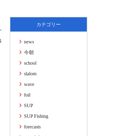
カテゴリー
5
news
今朝
school
slalom
wave
foil
SUP
SUP Fishing
forecasts