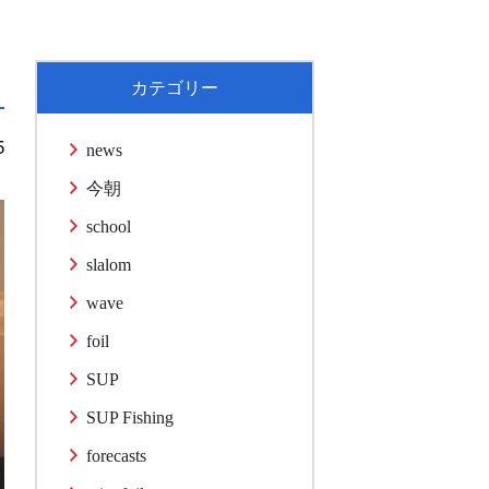
カテゴリー
5
news
今朝
school
slalom
wave
foil
SUP
SUP Fishing
forecasts