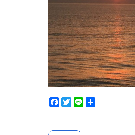
Facebook
Twitter
Line
共
有