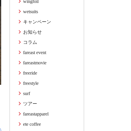
wingfoil
wetsuits
キャンペーン
お知らせ
コラム
fareast event
fareastmovie
freeride
freestyle
surf
ツアー
fareastapparel
ete coffee