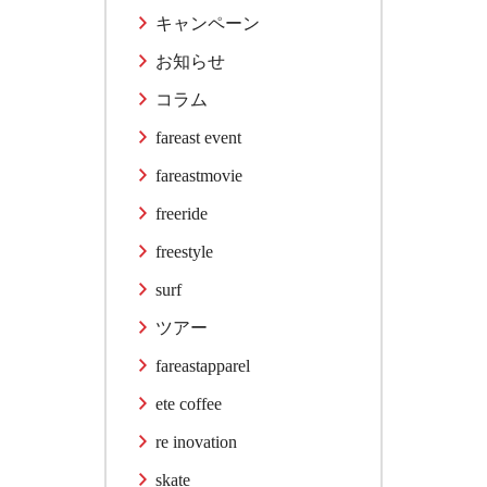
キャンペーン
お知らせ
コラム
fareast event
fareastmovie
freeride
freestyle
surf
ツアー
fareastapparel
ete coffee
re inovation
skate