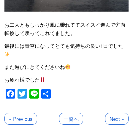
お二人ともしっかり風に乗れててスイスイ進んで方向
転換して戻ってこれてました。
最後には青空になってとても気持ちの良い1日でした
また遊びにきてくださいね
お疲れ様でした
Facebook
Twitter
Line
共
有
« Previous
一覧へ
Next »