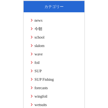
カテゴリー
news
今朝
school
slalom
wave
foil
SUP
SUP Fishing
forecasts
wingfoil
wetsuits