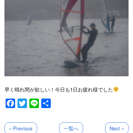
早く晴れ間が欲しい！今日も1日お疲れ様でした
Facebook
Twitter
Line
共
有
« Previous
一覧へ
Next »