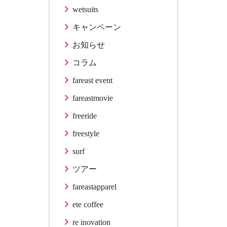
wetsuits
キャンペーン
お知らせ
コラム
fareast event
fareastmovie
freeride
freestyle
surf
ツアー
fareastapparel
ete coffee
re inovation