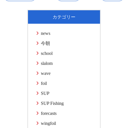
カテゴリー
news
今朝
school
slalom
wave
foil
SUP
SUP Fishing
forecasts
wingfoil