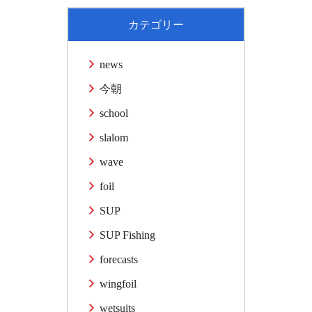
カテゴリー
news
今朝
school
slalom
wave
foil
SUP
SUP Fishing
forecasts
wingfoil
wetsuits