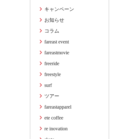
キャンペーン
お知らせ
コラム
fareast event
fareastmovie
freeride
freestyle
surf
ツアー
fareastapparel
ete coffee
re inovation