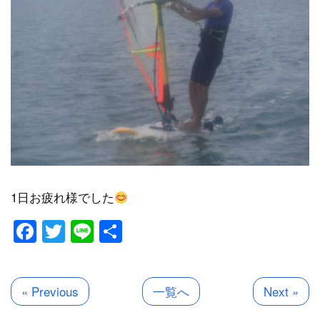
1日お疲れ様でした
Facebook
Twitter
Line
共
有
« Previous
一覧へ
Next »