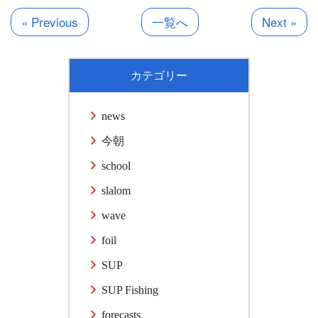
« Previous
一覧へ
Next »
カテゴリー
news
今朝
school
slalom
wave
foil
SUP
SUP Fishing
forecasts