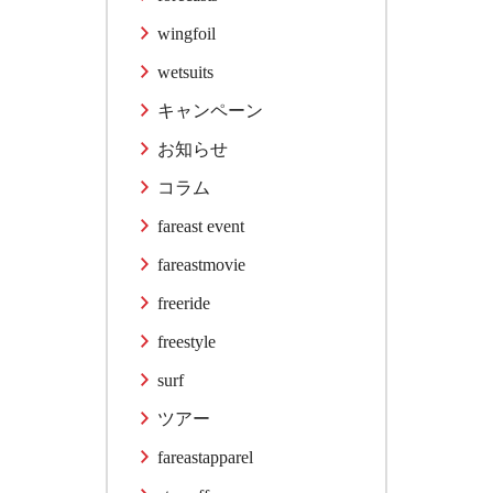
wingfoil
wetsuits
キャンペーン
お知らせ
コラム
fareast event
fareastmovie
freeride
freestyle
surf
ツアー
fareastapparel