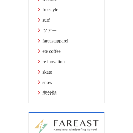
freestyle
surf
ツアー
fareastapparel
ete coffee
re inovation
skate
snow
未分類