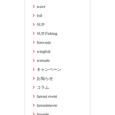
wave
foil
SUP
SUP Fishing
forecasts
wingfoil
wetsuits
キャンペーン
お知らせ
コラム
fareast event
fareastmovie
freeride