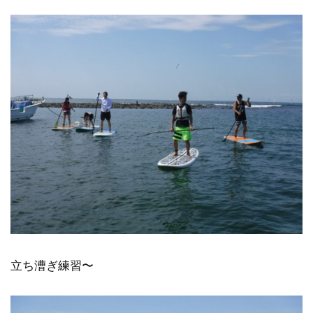
立ち漕ぎ練習〜