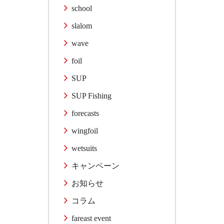
school
slalom
wave
foil
SUP
SUP Fishing
forecasts
wingfoil
wetsuits
キャンペーン
お知らせ
コラム
fareast event