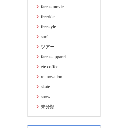
fareastmovie
freeride
freestyle
surf
ツアー
fareastapparel
ete coffee
re inovation
skate
snow
未分類