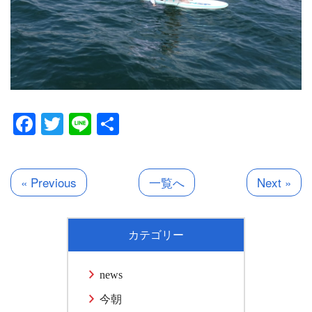
Facebook
Twitter
Line
共
有
« Previous
一覧へ
Next »
カテゴリー
news
今朝