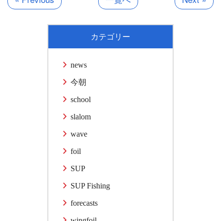
カテゴリー
news
今朝
school
slalom
wave
foil
SUP
SUP Fishing
forecasts
wingfoil