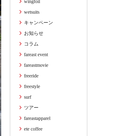
wingfoil
wetsuits
キャンペーン
お知らせ
コラム
fareast event
fareastmovie
freeride
freestyle
surf
ツアー
fareastapparel
ete coffee