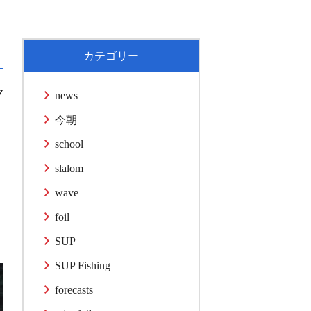
カテゴリー
7
news
今朝
school
slalom
wave
foil
SUP
SUP Fishing
forecasts