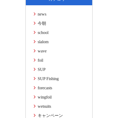
news
今朝
school
slalom
wave
foil
SUP
SUP Fishing
forecasts
wingfoil
wetsuits
キャンペーン