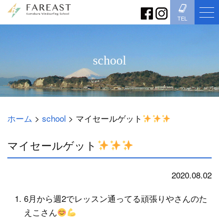
TEL
school
ホーム
>
school
>
マイセールゲット
マイセールゲット
2020.08.02
school
6月から週2でレッスン通ってる頑張りやさんのた
えこさん