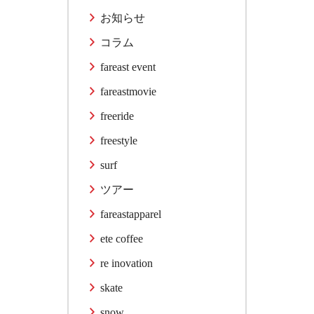
お知らせ
コラム
fareast event
fareastmovie
freeride
freestyle
surf
ツアー
fareastapparel
ete coffee
re inovation
skate
snow