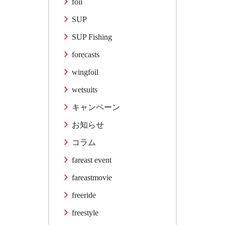
foil
SUP
SUP Fishing
forecasts
wingfoil
wetsuits
キャンペーン
お知らせ
コラム
fareast event
fareastmovie
freeride
freestyle