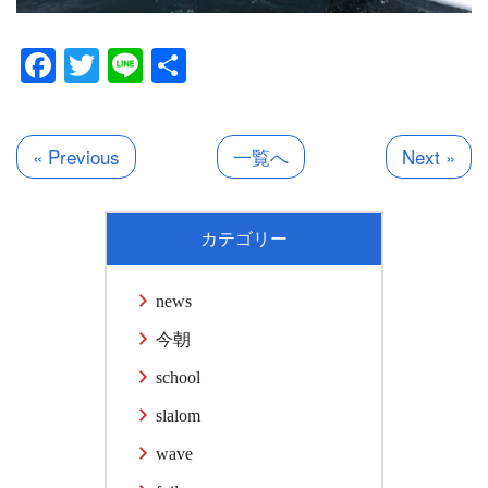
Facebook
Twitter
Line
共
有
« Previous
一覧へ
Next »
カテゴリー
news
今朝
school
slalom
wave