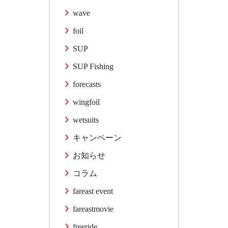
wave
foil
SUP
SUP Fishing
forecasts
wingfoil
wetsuits
キャンペーン
お知らせ
コラム
fareast event
fareastmovie
freeride