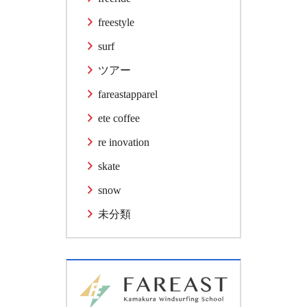
freestyle
surf
ツアー
fareastapparel
ete coffee
re inovation
skate
snow
未分類