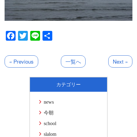
Facebook
Twitter
Line
共
有
« Previous
一覧へ
Next »
カテゴリー
news
今朝
school
slalom