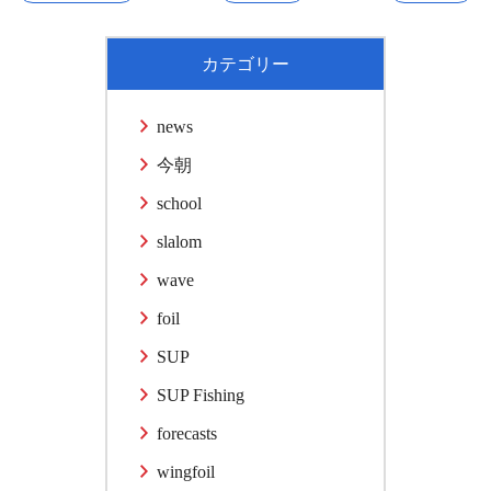
カテゴリー
news
今朝
school
slalom
wave
foil
SUP
SUP Fishing
forecasts
wingfoil