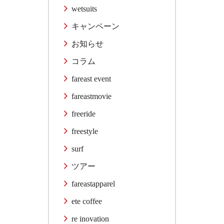
wetsuits
キャンペーン
お知らせ
コラム
fareast event
fareastmovie
freeride
freestyle
surf
ツアー
fareastapparel
ete coffee
re inovation