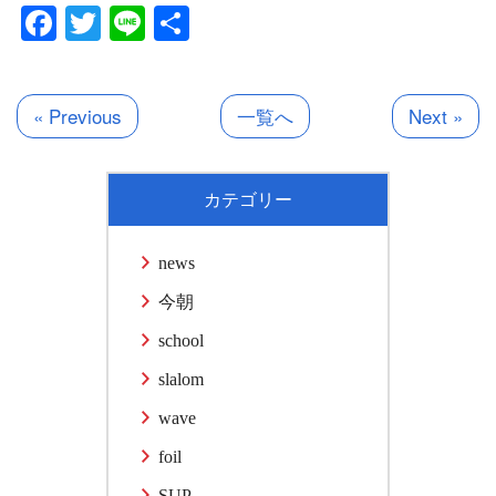
Facebook
Twitter
Line
共
有
« Previous
一覧へ
Next »
カテゴリー
news
今朝
school
slalom
wave
foil
SUP