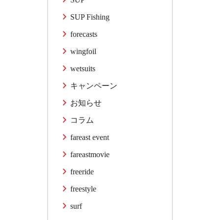
SUP Fishing
forecasts
wingfoil
wetsuits
キャンペーン
お知らせ
コラム
fareast event
fareastmovie
freeride
freestyle
surf