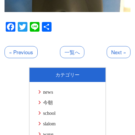
Facebook
Twitter
Line
共
有
« Previous
一覧へ
Next »
カテゴリー
news
今朝
school
slalom
wave