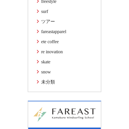
freestyle
surf
ツアー
fareastapparel
ete coffee
re inovation
skate
snow
未分類