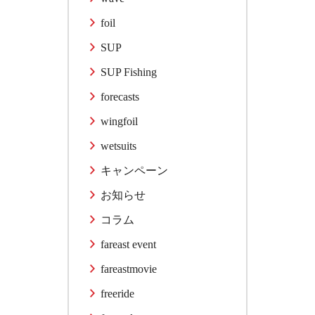
foil
SUP
SUP Fishing
forecasts
wingfoil
wetsuits
キャンペーン
お知らせ
コラム
fareast event
fareastmovie
freeride