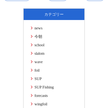
カテゴリー
news
今朝
school
slalom
wave
foil
SUP
SUP Fishing
forecasts
wingfoil