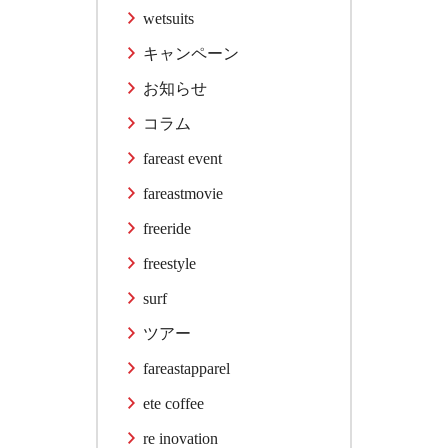
wetsuits
キャンペーン
お知らせ
コラム
fareast event
fareastmovie
freeride
freestyle
surf
ツアー
fareastapparel
ete coffee
re inovation