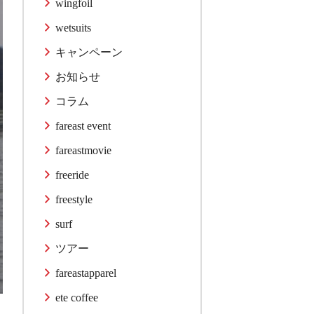
wingfoil
wetsuits
キャンペーン
お知らせ
コラム
fareast event
fareastmovie
freeride
freestyle
surf
ツアー
fareastapparel
ete coffee