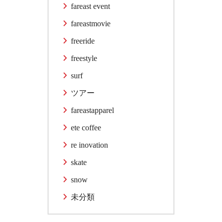
fareast event
fareastmovie
freeride
freestyle
surf
ツアー
fareastapparel
ete coffee
re inovation
skate
snow
未分類