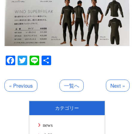
Facebook
Twitter
Line
共
有
« Previous
一覧へ
Next »
カテゴリー
news