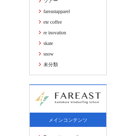
ツアー
fareastapparel
ete coffee
re inovation
skate
snow
未分類
メインコンテンツ