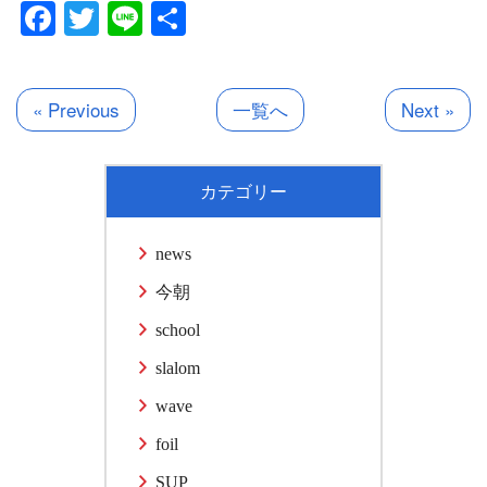
Facebook
Twitter
Line
共
有
« Previous
一覧へ
Next »
カテゴリー
news
今朝
school
slalom
wave
foil
SUP