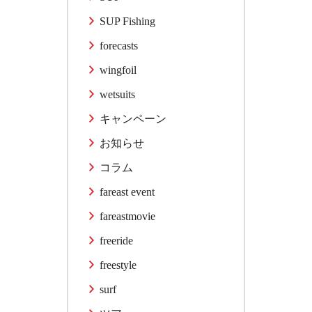
SUP Fishing
forecasts
wingfoil
wetsuits
キャンペーン
お知らせ
コラム
fareast event
fareastmovie
freeride
freestyle
surf