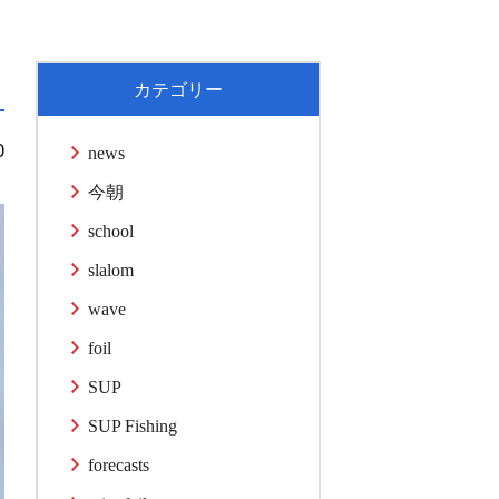
カテゴリー
0
news
今朝
school
slalom
wave
foil
SUP
SUP Fishing
forecasts