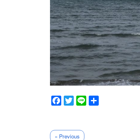
Facebook
Twitter
Line
共
有
« Previous