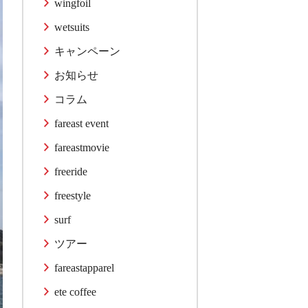
wingfoil
wetsuits
キャンペーン
お知らせ
コラム
fareast event
fareastmovie
freeride
freestyle
surf
ツアー
fareastapparel
ete coffee