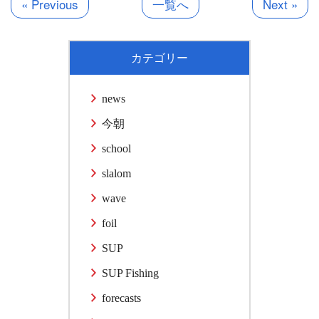
« Previous
一覧へ
Next »
カテゴリー
news
今朝
school
slalom
wave
foil
SUP
SUP Fishing
forecasts