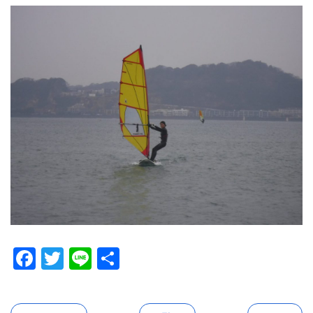
Facebook
Twitter
Line
共
有