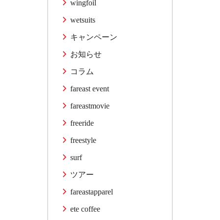
wingfoil
wetsuits
キャンペーン
お知らせ
コラム
fareast event
fareastmovie
freeride
freestyle
surf
ツアー
fareastapparel
ete coffee