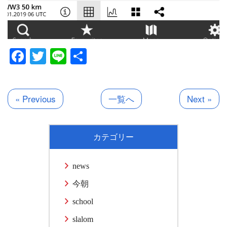
Facebook
Twitter
Line
共
有
« Previous
一覧へ
Next »
カテゴリー
news
今朝
school
slalom