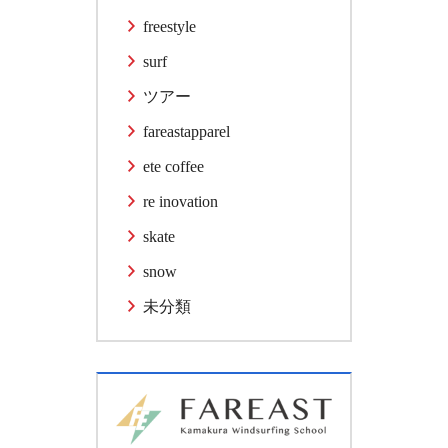
freestyle
surf
ツアー
fareastapparel
ete coffee
re inovation
skate
snow
未分類