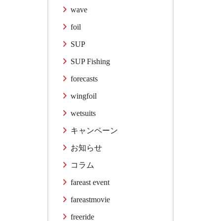
wave
foil
SUP
SUP Fishing
forecasts
wingfoil
wetsuits
キャンペーン
お知らせ
コラム
fareast event
fareastmovie
freeride