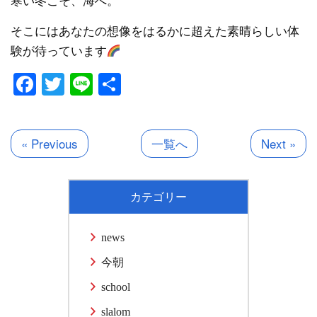
そこにはあなたの想像をはるかに超えた素晴らしい体
験が待っています
Facebook
Twitter
Line
共
有
« Previous
一覧へ
Next »
カテゴリー
news
今朝
school
slalom