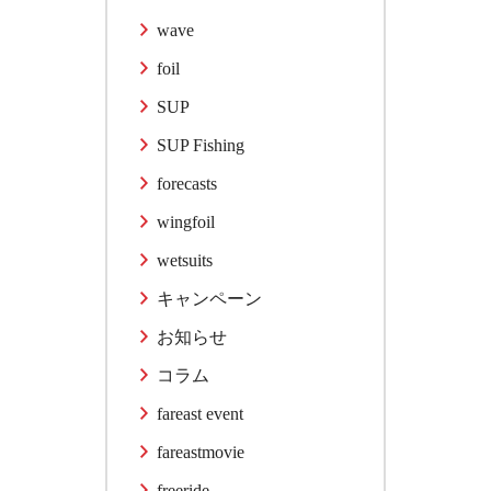
wave
foil
SUP
SUP Fishing
forecasts
wingfoil
wetsuits
キャンペーン
お知らせ
コラム
fareast event
fareastmovie
freeride