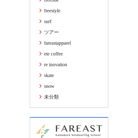
freestyle
surf
ツアー
fareastapparel
ete coffee
re inovation
skate
snow
未分類