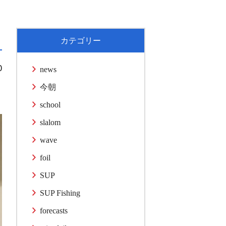
カテゴリー
0
news
今朝
school
slalom
wave
foil
SUP
SUP Fishing
forecasts