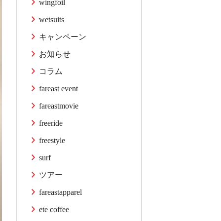
wingfoil
wetsuits
キャンペーン
お知らせ
コラム
fareast event
fareastmovie
freeride
freestyle
surf
ツアー
fareastapparel
ete coffee