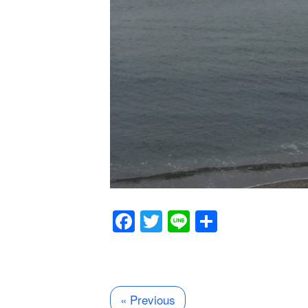
Facebook
Twitter
Line
共
有
« Previous