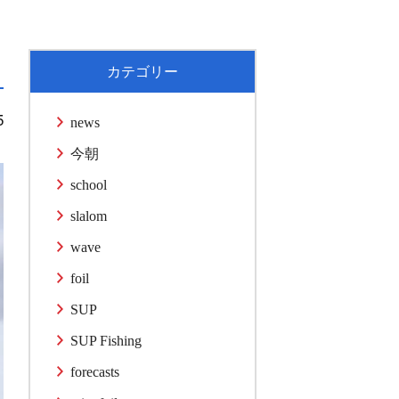
カテゴリー
5
news
今朝
school
slalom
wave
foil
SUP
SUP Fishing
forecasts