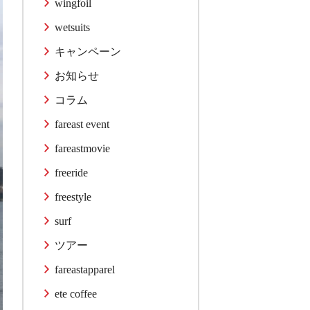
wingfoil
wetsuits
キャンペーン
お知らせ
コラム
fareast event
fareastmovie
freeride
freestyle
surf
ツアー
fareastapparel
ete coffee