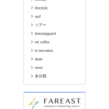
freestyle
surf
ツアー
fareastapparel
ete coffee
re inovation
skate
snow
未分類