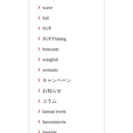
wave
foil
SUP
SUP Fishing
forecasts
wingfoil
wetsuits
キャンペーン
お知らせ
コラム
fareast event
fareastmovie
freeride