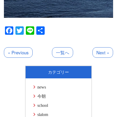
Facebook
Twitter
Line
共
有
« Previous
一覧へ
Next »
カテゴリー
news
今朝
school
slalom