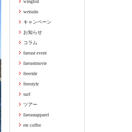
wingfoil
wetsuits
キャンペーン
お知らせ
コラム
fareast event
fareastmovie
freeride
freestyle
surf
ツアー
fareastapparel
ete coffee