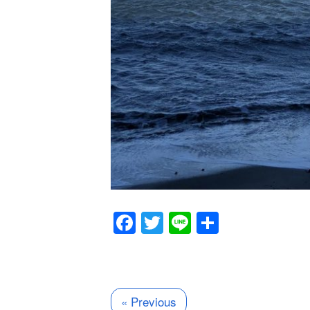
Facebook
Twitter
Line
共
有
« Previous