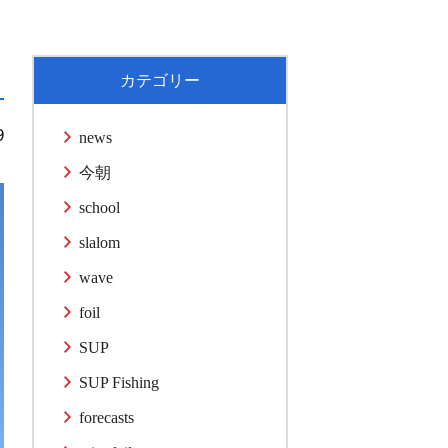
カテゴリー
9
news
今朝
school
slalom
wave
foil
SUP
SUP Fishing
forecasts