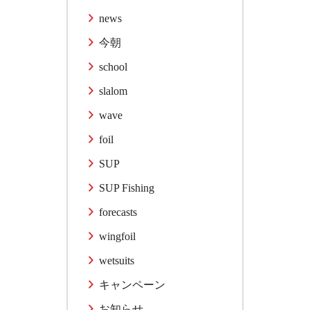
news
今朝
school
slalom
wave
foil
SUP
SUP Fishing
forecasts
wingfoil
wetsuits
キャンペーン
お知らせ