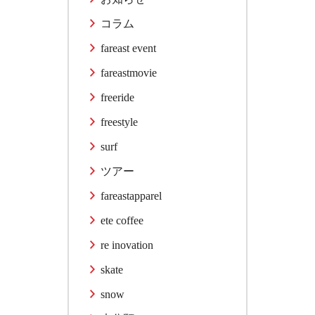
コラム
fareast event
fareastmovie
freeride
freestyle
surf
ツアー
fareastapparel
ete coffee
re inovation
skate
snow