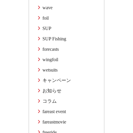
wave
foil
SUP
SUP Fishing
forecasts
wingfoil
wetsuits
キャンペーン
お知らせ
コラム
fareast event
fareastmovie
freeride