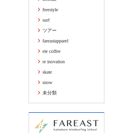
freestyle
surf
ツアー
fareastapparel
ete coffee
re inovation
skate
snow
未分類