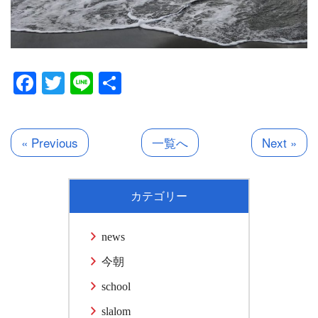
Facebook
Twitter
Line
共
有
« Previous
一覧へ
Next »
カテゴリー
news
今朝
school
slalom