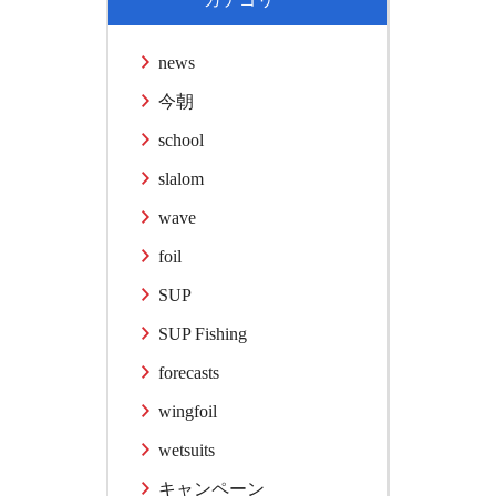
news
今朝
school
slalom
wave
foil
SUP
SUP Fishing
forecasts
wingfoil
wetsuits
キャンペーン