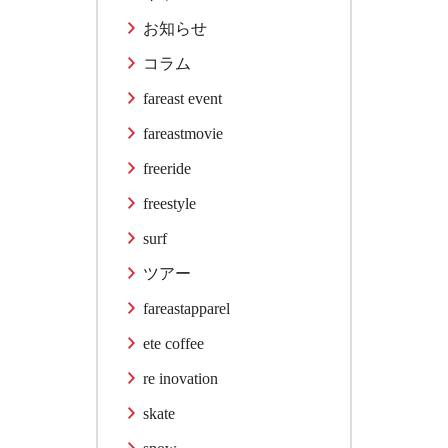
お知らせ
コラム
fareast event
fareastmovie
freeride
freestyle
surf
ツアー
fareastapparel
ete coffee
re inovation
skate