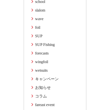
school
slalom
wave
foil
SUP
SUP Fishing
forecasts
wingfoil
wetsuits
キャンペーン
お知らせ
コラム
fareast event