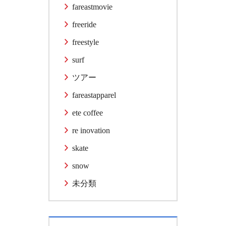
fareastmovie
freeride
freestyle
surf
ツアー
fareastapparel
ete coffee
re inovation
skate
snow
未分類