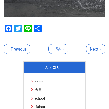
Facebook
Twitter
Line
共
有
« Previous
一覧へ
Next »
カテゴリー
news
今朝
school
slalom