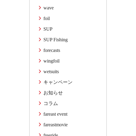
wave
foil
SUP
SUP Fishing
forecasts
wingfoil
wetsuits
キャンペーン
お知らせ
コラム
fareast event
fareastmovie
freeride