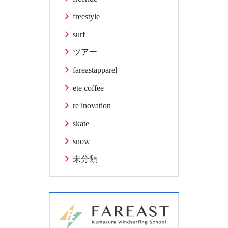
freestyle
surf
ツアー
fareastapparel
ete coffee
re inovation
skate
snow
未分類