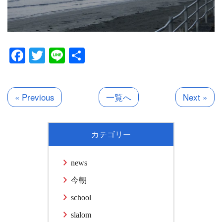
Facebook
Twitter
Line
共
有
« Previous
一覧へ
Next »
カテゴリー
news
今朝
school
slalom