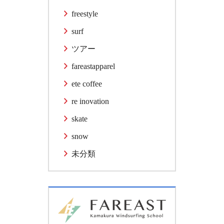
freestyle
surf
ツアー
fareastapparel
ete coffee
re inovation
skate
snow
未分類