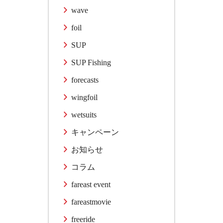
wave
foil
SUP
SUP Fishing
forecasts
wingfoil
wetsuits
キャンペーン
お知らせ
コラム
fareast event
fareastmovie
freeride