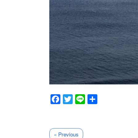
Facebook
Twitter
Line
共
有
« Previous