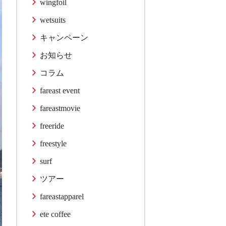
wingfoil
wetsuits
キャンペーン
お知らせ
コラム
fareast event
fareastmovie
freeride
freestyle
surf
ツアー
fareastapparel
ete coffee