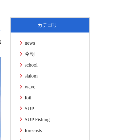
カテゴリー
9
news
今朝
school
slalom
wave
foil
SUP
SUP Fishing
forecasts