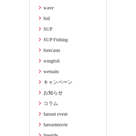
wave
foil
SUP
SUP Fishing
forecasts
wingfoil
wetsuits
キャンペーン
お知らせ
コラム
fareast event
fareastmovie
freeride