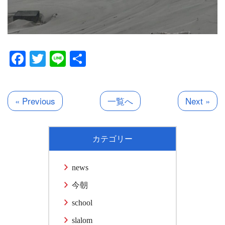
Facebook
Twitter
Line
共
有
« Previous
一覧へ
Next »
カテゴリー
news
今朝
school
slalom