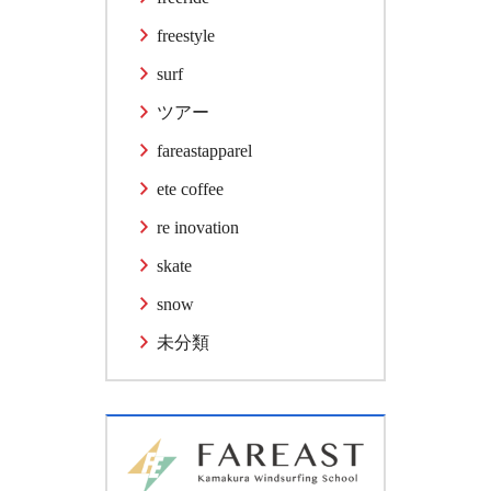
freestyle
surf
ツアー
fareastapparel
ete coffee
re inovation
skate
snow
未分類